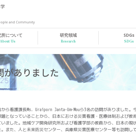
大学
 People and Community
究所について
研究領域
SDGs
問がありました
省から看護課長Ms. Uraiporn Janta-Um-Mouら3名の訪問があ
課題となっていることから、日本における災害看護・医療体制および教
ていました。地域ケア開発研究所および看護学部の教員から、日本の現
た。また、人と未来防災センター、兵庫県災害医療センター等も訪問し