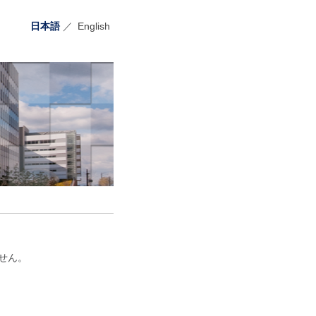
日本語
／
English
せん。