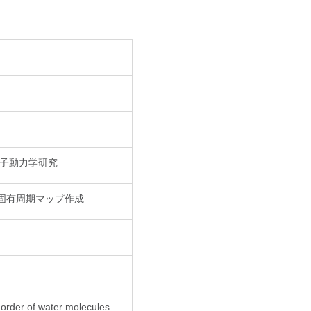
子動力学研究
固有周期マップ作成
l order of water molecules