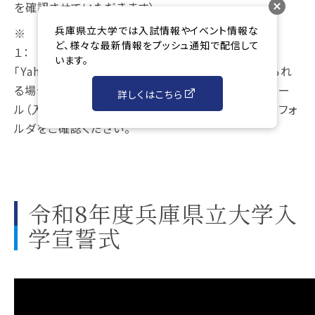
を確認させていただきます）。
兵庫県立大学では入試情報やイベント情報な
※
ど、様々な最新情報をプッシュ通知で配信して
います。
「Yahoo！メール」は迷惑メールフォルダに振り分けられ
る場合がありますのでご注意ください。当日の案内メー
詳しくはこちら
ル（入場整理券）未着の場合は、念のため迷惑メールフォ
ルダをご確認ください。
令和8年度兵庫県立大学入
学宣誓式