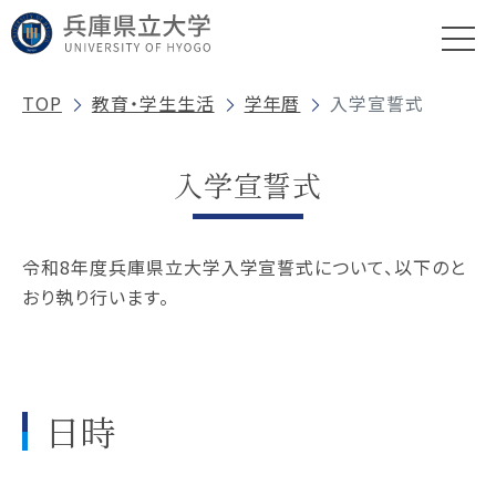
TOP
教育・学生生活
学年暦
入学宣誓式
入学宣誓式
令和8年度兵庫県立大学入学宣誓式について、以下のと
おり執り行います。
日時