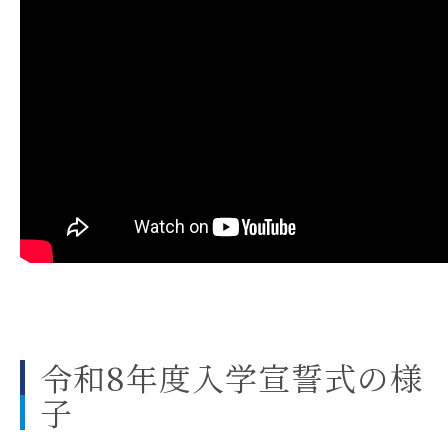
令和8年度入学宣誓式の様
子