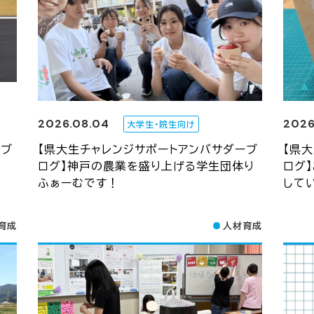
2026.08.04
2026
大学生・院生向け
ーブ
【県大生チャレンジサポートアンバサダーブ
【県
ログ】神戸の農業を盛り上げる学生団体り
ログ
ふぁーむです！
して
育成
人材育成