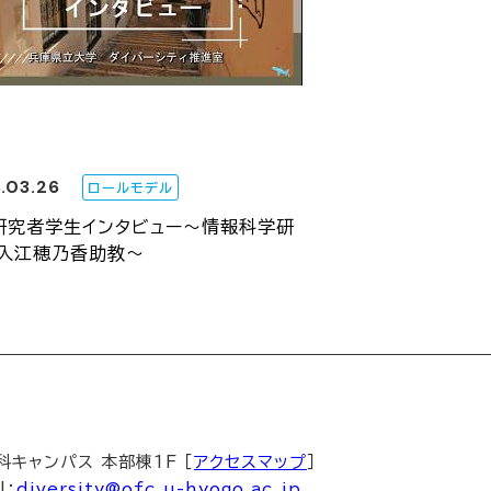
.03.26
ロールモデル
研究者学生インタビュー～情報科学研
 入江穂乃香助教～
科キャンパス 本部棟1F ［
アクセスマップ
］
l：
diversity@ofc.u-hyogo.ac.jp