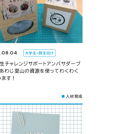
.08.04
大学生・院生向け
大生チャレンジサポートアンバサダーブ
】あわじ里山の資源を使ってわくわく
います！
人材育成