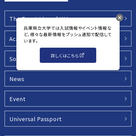
The Front Line of UH
兵庫県立大学では入試情報やイベント情報な
ど、様々な最新情報をプッシュ通知で配信して
Academics
います。
詳しくはこちら
Social Action
News
Event
Universal Passport