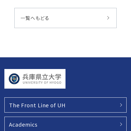
一覧へもどる
The Front Line of UH
Academics