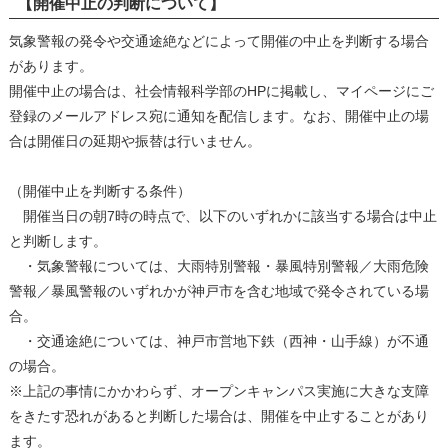
【開催中止の判断について】
気象警報の発令や交通途絶などによって開催の中止を判断する場合
があります。
開催中止の場合は、社会情報科学部のHPに掲載し、マイページにご
登録のメールアドレス宛に通知を配信します。なお、開催中止の場
合は開催日の延期や振替は行いません。
（開催中止を判断する条件）
開催当日の朝7時の時点で、以下のいずれかに該当する場合は中止
と判断します。
・気象警報については、大雨特別警報・暴風特別警報／大雨危険
警報／暴風警報のいずれかが神戸市を含む地域で発令されている場
合。
・交通途絶については、神戸市営地下鉄（西神・山手線）が不通
の場合。
※上記の事情にかかわらず、オープンキャンパス実施に大きな支障
をきたす恐れがあると判断した場合は、開催を中止することがあり
ます。