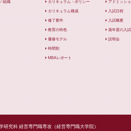
／組織
カリキュラム・ポリシー
アドミッショ
カリキュラム構成
入試日程
修了要件
入試概要
教育の特色
過年度の入試
履修モデル
説明会
時間割
MBAレポート
学研究科 経営専門職専攻（経営専門職大学院）