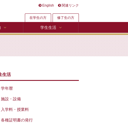
English
関連リンク
在学生の方
修了生の方
内
学生生活
生生活
学年暦
施設・設備
入学料・授業料
各種証明書の発行