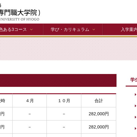
色ある3コース
学び・カリキュラム
入学案
学
続時
４月
１０月
合計
0円
－
－
282,000円
0円
－
－
282,000円