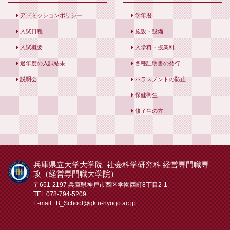
アドミッションポリシー
学年暦
入試日程
施設・設備
入試概要
入学料・授業料
過年度の入試結果
各種証明書の発行
説明会
ハラスメントの防止
保健衛生
修了生の方
兵庫県立大学大学院 社会科学研究科 経営専門職専
攻（経営専門職大学院）
〒651-2197 兵庫県神戸市西区学園西町8丁目2-1
TEL 078-794-5209
E-mail : B_School@gk.u-hyogo.ac.jp