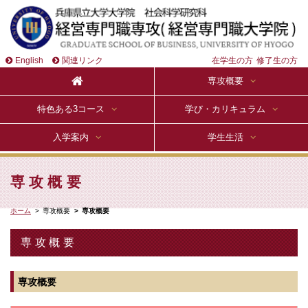
English
関連リンク
在学生の方
修了生の方
専攻概要
特色ある3コース
学び・カリキュラム
入学案内
学生生活
専攻概要
ホーム
専攻概要
専攻概要
専攻概要
専攻概要