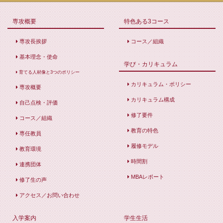
専攻概要
特色ある3コース
専攻長挨拶
コース／組織
基本理念・使命
学び・カリキュラム
育てる人材像と3つのポリシー
カリキュラム・ポリシー
専攻概要
カリキュラム構成
自己点検・評価
修了要件
コース／組織
教育の特色
専任教員
履修モデル
教育環境
時間割
連携団体
MBAレポート
修了生の声
アクセス／お問い合わせ
入学案内
学生生活