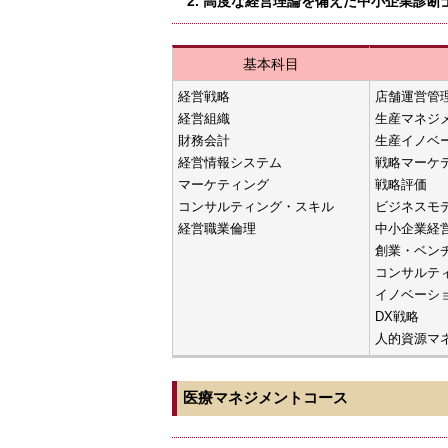
2. 高度な経営理論を備えた中小企業診断
基本科目
経営戦略
店舗運営管
経営組織
生産マネジ
財務会計
生産イノベ
経営情報システム
戦略マーケ
マーケティング
戦略評価
コンサルティング・スキル
ビジネスモ
経営職業倫理
中小企業経
創業・ベン
コンサルテ
イノベーシ
DX戦略
人的資源マ
医療マネジメントコース