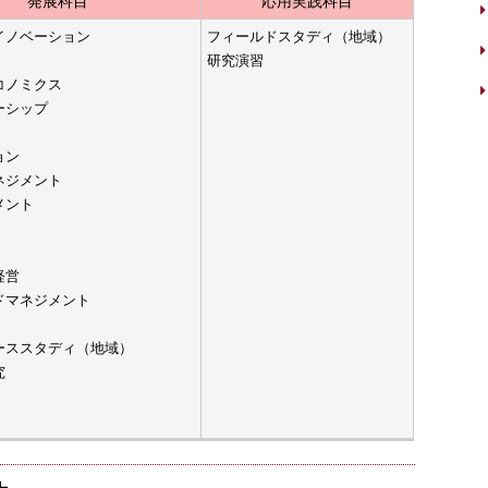
発展科目
応用実践科目
イノベーション
フィールドスタディ（地域）
研究演習
コノミクス
ーシップ
ョン
ネジメント
メント
経営
ドマネジメント
ーススタディ（地域）
究