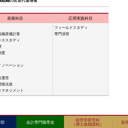
護組織の次世代管理者
発展科目
応用実践科目
フィールドスタディ
組織原価計算
専門演習
ーススタディ
理
制度
イノベーション
設運営
関係法規
スマネジメント
経営学研究科
学部
会計専門職専攻
新
（博士後期課程）