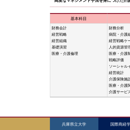
高度なマネジメント手法を身につけた介
基本科目
財務会計
財務分析
経営戦略
病院・介護
経営組織
経営戦略ケ
基礎演習
人的資源管
医療・介護倫理
医療・介護
戦略評価
ソーシャル
経営統計
介護保険施
医療・介護
介護サービ
兵庫県立大学
国際商経