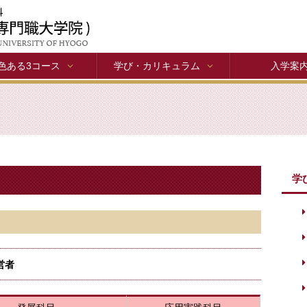
色ある3コース
学び・カリキュラム
入学案
学
営者