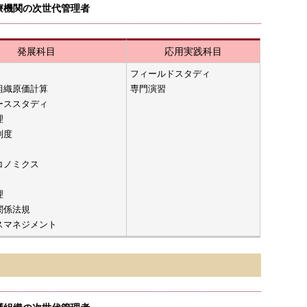
療機関の次世代管理者
発展科目
応用実践科目
フィールドスタディ
組織原価計算
専門演習
ーススタディ
理
制度
コノミクス
理
関係法規
スマネジメント