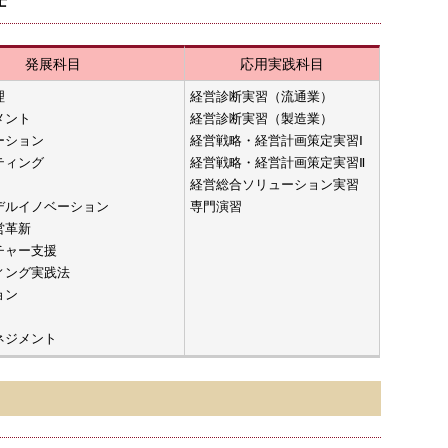
士
発展科目
応用実践科目
理
経営診断実習（流通業）
メント
経営診断実習（製造業）
ーション
経営戦略・経営計画策定実習Ⅰ
ティング
経営戦略・経営計画策定実習Ⅱ
経営総合ソリューション実習
デルイノベーション
専門演習
営革新
チャー支援
ィング実践法
ョン
ネジメント