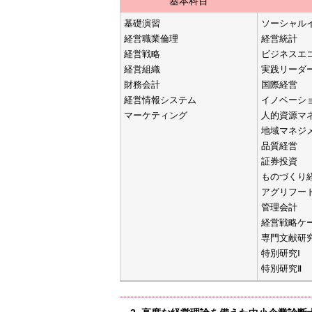
基本科目
基礎演習
ソーシャル
経営職業倫理
経営統計
経営戦略
ビジネスエ
経営組織
実践リーダ
財務会計
国際経営
経営情報システム
イノベーシ
マーケティング
人的資源マ
地域マネジ
品質経営
証券投資
ものづくり
アグリフー
管理会計
経営戦略ケ
専門文献研
特別研究Ⅰ
特別研究Ⅱ