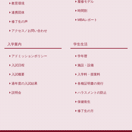
履修モデル
教育環境
時間割
連携団体
MBAレポート
修了生の声
アクセス／お問い合わせ
入学案内
学生生活
アドミッションポリシー
学年暦
入試日程
施設・設備
入試概要
入学料・授業料
過年度の入試結果
各種証明書の発行
説明会
ハラスメントの防止
保健衛生
修了生の方