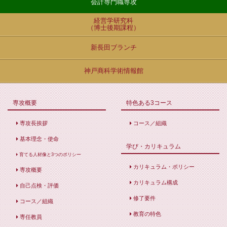
会計専門職専攻
経営学研究科
（博士後期課程）
新長田ブランチ
神戸商科学術情報館
専攻概要
特色ある3コース
専攻長挨拶
コース／組織
基本理念・使命
学び・カリキュラム
育てる人材像と3つのポリシー
カリキュラム・ポリシー
専攻概要
カリキュラム構成
自己点検・評価
修了要件
コース／組織
教育の特色
専任教員