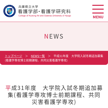
MENU
NEWS
トップページ
＞
NEWS一覧
＞ 平成31年度 大学院入試冬期追加募集
(看護学専攻博士前期課程、共同災害看護学専攻)
平成31年度 大学院入試冬期追加募
集(看護学専攻博士前期課程、共同
災害看護学専攻)