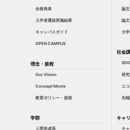
合格発表
論文
入学者選抜実施結果
論文
キャンパスガイド
大学
OPEN CAMPUS
社会
SD
理念・規程
Our Vision
研究
Concept Movie
エコ
教育ポリシー・規程
先端
学部
キャ
人間形成系
キャ