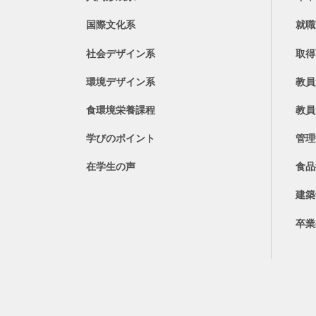
国際文化系
就職
社会デザイン系
取得
環境デザイン系
教員
食環境栄養課程
教員
学びのポイント
管理
在学生の声
食品
建築
卒業